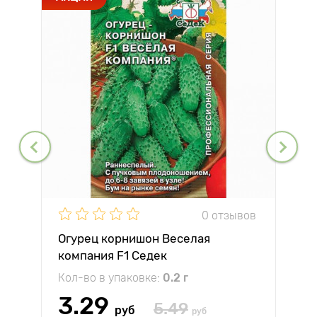
0 отзывов
Огурец корнишон Веселая
компания F1 Седек
Кол-во в упаковке:
0.2 г
3.29
5.49
руб
руб