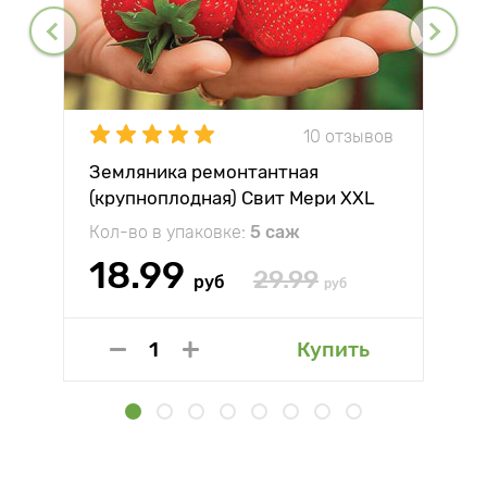
10 отзывов
Земляника ремонтантная
(крупноплодная) Свит Мери XXL
Кол-во в упаковке:
5 саж
18.99
29.99
руб
руб
Купить