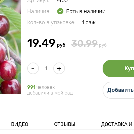
Артикул:
7455
Наличие:
Есть в наличии
Кол-во в упаковке:
1 саж.
19.49
30.99
руб
руб
-
+
Куп
991
человек
Добавить 
добавили в мой сад
ВИДЕО
ОТЗЫВЫ
ДОСТАВКА И