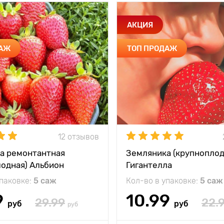
АКЦИЯ
ДАЖ
ТОП ПРОДАЖ
12 отзывов
а ремонтантная
Земляника (крупноплод
лодная) Альбион
Гигантелла
упаковке:
5 саж
Кол-во в упаковке:
5 саж
9
10.99
29.99
22.
руб
руб
руб