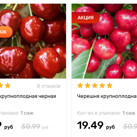
АКЦИЯ
ДАЖ
8 отзывов
крупноплодная черная
Черешня крупноплодна
упаковке:
1 саж
Кол-во в упаковке:
1 саж
9
19.49
30.99
30.
руб
руб
руб