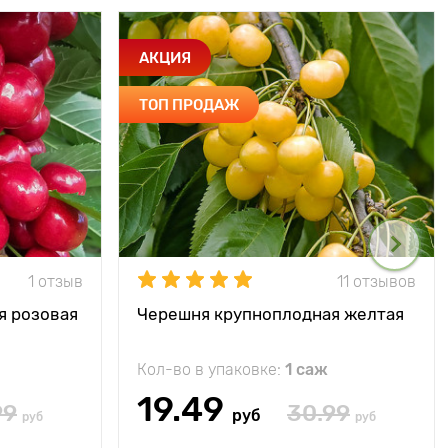
АКЦИЯ
ТОП ПРОДАЖ
1 отзыв
11 отзывов
я розовая
Черешня крупноплодная желтая
Кол-во в упаковке:
1 саж
19.49
99
30.99
руб
руб
руб