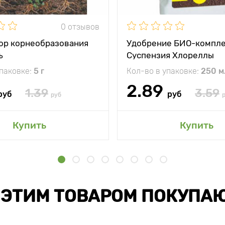
0 отзывов
ор корнеобразования
Удобрение БИО-компл
ъ
Суспензия Хлореллы
упаковке:
5 г
Кол-во в упаковке:
250 м
2.89
1.39
3.59
руб
руб
руб
Купить
Купить
 ЭТИМ ТОВАРОМ ПОКУПА