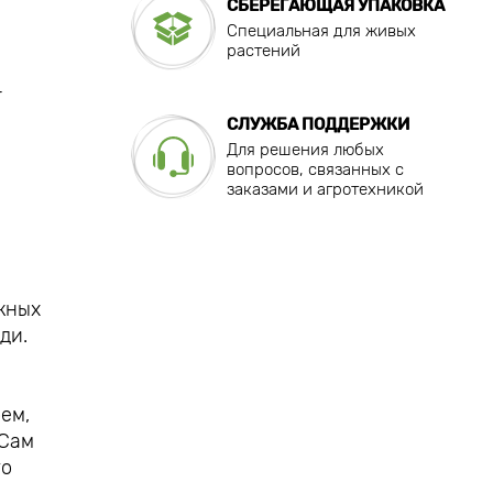
СБЕРЕГАЮЩАЯ УПАКОВКА
Специальная для живых
растений
т
СЛУЖБА ПОДДЕРЖКИ
Для решения любых
вопросов, связанных с
заказами и агротехникой
жных
ди.
ем,
 Сам
го