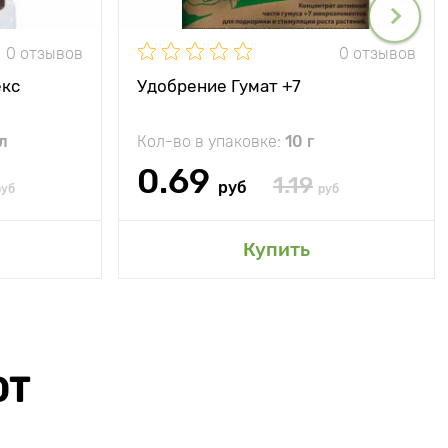
0 отзывов
0 отзывов
екс
Удобрение Гумат +7
л
Кол-во в упаковке:
10 г
0.69
1.19
руб
руб
руб
Купить
ЮТ