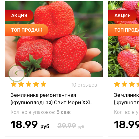
АКЦИЯ
АКЦИЯ
ТОП ПРОДАЖ
ТОП ПРО
10 отзывов
Земляника ремонтантная
Земляник
(крупноплодная) Свит Мери XXL
(крупноп
Кол-во в упаковке:
5 саж
Кол-во в 
18.99
18.9
29.99
руб
руб