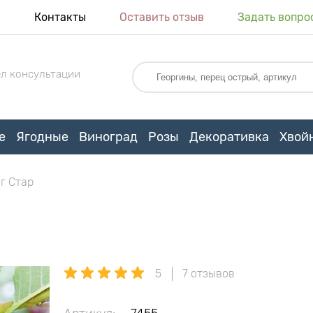
я
Контакты
Оставить отзыв
Задать вопро
л консультации
е
Ягодные
Виноград
Розы
Декоративка
Хвой
г Стар
5
7 отзывов