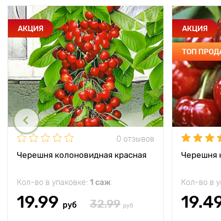
АКЦИЯ
АКЦИЯ
ТОП ПРО
0 отзывов
Черешня колоновидная красная
Черешня 
Кол-во в упаковке:
1 саж
Кол-во в 
19.99
19.4
32.99
руб
руб