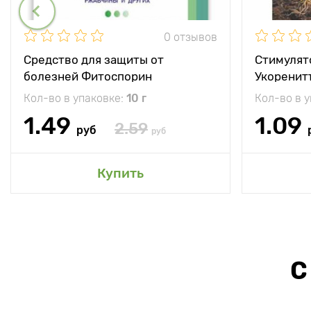
0 отзывов
Средство для защиты от
Стимулят
болезней Фитоспорин
Укоренит
Кол-во в упаковке:
10 г
Кол-во в 
1.49
1.09
2.59
руб
руб
Купить
С