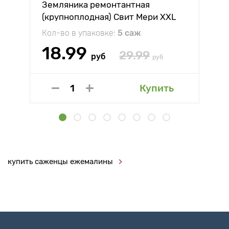
Земляника ремонтантная
(крупноплодная) Свит Мери XXL
Кол-во в упаковке:
5 саж
18.99
29.99
руб
руб
Купить
купить саженцы ежемалины