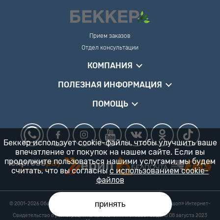
Прием заказов
Отдел консультации
КОМПАНИЯ
ПОЛЕЗНАЯ ИНФОРМАЦИЯ
ПОМОЩЬ
Беккер использует cookie-файлы, чтобы улучшить ваше
впечатление от покупок на нашем сайте. Если вы
продолжите пользоваться нашими услугами, мы будем
считать, что вы согласны
с использованием cookie-
файлов
принять
© 2001-2026 Общество с ограниченной ответственностью «Гарденшоп» Интернет-
магазин «БЕККЕР™» 24/7
Свидетельство о регистрации № 0218821 УНП 193702687 выдано 08 августа 2023