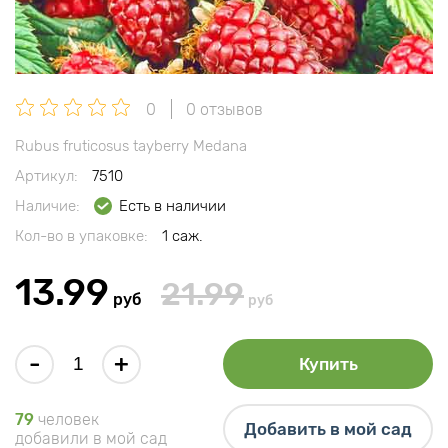
0
0 отзывов
Rubus fruticosus tayberry Medana
Артикул:
7510
Наличие:
Есть в наличии
Кол-во в упаковке:
1 саж.
13.99
21.99
руб
руб
-
+
Купить
79
человек
Добавить в мой сад
добавили в мой сад