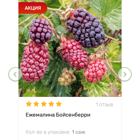
АКЦИЯ
1 отзыв
Ежемалина Бойсенберри
Кол-во в упаковке:
1 саж