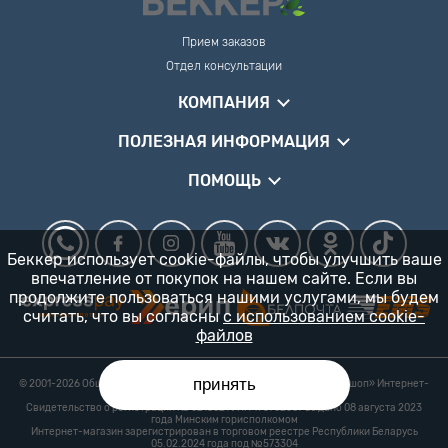
Прием заказов
Отдел консультации
КОМПАНИЯ
ПОЛЕЗНАЯ ИНФОРМАЦИЯ
ПОМОЩЬ
Беккер использует cookie-файлы, чтобы улучшить ваше
впечатление от покупок на нашем сайте. Если вы
продолжите пользоваться нашими услугами, мы будем
считать, что вы согласны
с использованием cookie-
файлов
принять
© 2001-2026 Общество с ограниченной ответственностью «Гарденшоп» Интернет-
магазин «БЕККЕР™» 24/7
Свидетельство о регистрации № 0218821 УНП 193702687 выдано 08 августа 2023
года Минским горисполкомом
Интернет-магазин зарегистрирован в торговом реестре Республики Беларусь
05.02.2024 года под №573304