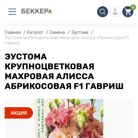
0
Главная
Каталог
Семена
Эустома
Эустома крупноцветковая махровая Алисса абрикосовая F1
Гавриш
ЭУСТОМА
КРУПНОЦВЕТКОВАЯ
МАХРОВАЯ АЛИССА
АБРИКОСОВАЯ F1 ГАВРИШ
АКЦИЯ