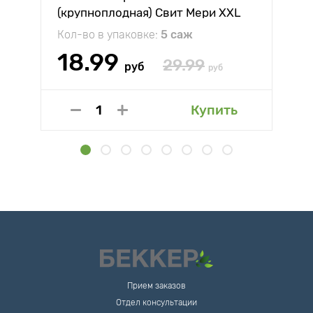
(крупноплодная) Свит Мери XXL
Кол-во в упаковке:
5 саж
18.99
29.99
руб
руб
Купить
Прием заказов
Отдел консультации