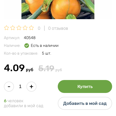
0
0 отзывов
Артикул:
40548
Наличие:
Есть в наличии
Кол-во в упаковке:
5 шт.
4.09
5.19
руб
руб
-
+
Купить
6
человек
Добавить в мой сад
добавили в мой сад