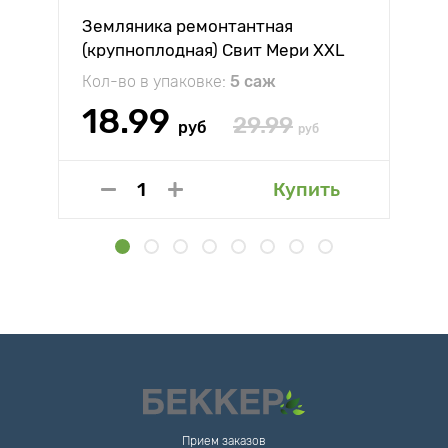
Земляника ремонтантная
(крупноплодная) Свит Мери XXL
Кол-во в упаковке:
5 саж
18.99
29.99
руб
руб
Купить
Прием заказов