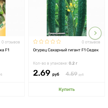
0 отзывов
0 отзывов
ка F1
Огурец Сахарный гигант F1 Седек
Кол-во в упаковке:
0.2 г
2.69
4.59
руб
уб
руб
Купить