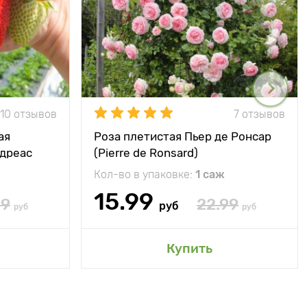
10 отзывов
7 отзывов
ая
Роза плетистая Пьер де Ронсар
ндреас
(Pierre de Ronsard)
Кол-во в упаковке:
1 саж
15.99
99
22.99
руб
руб
руб
Купить