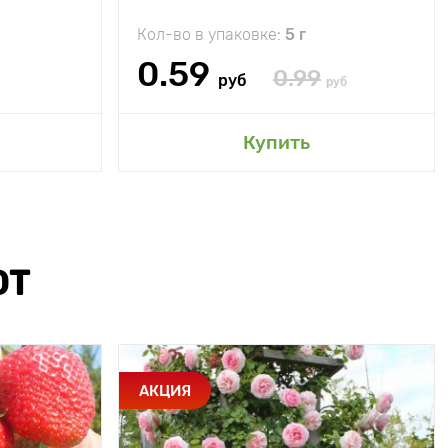
Кол-во в упаковке:
5 г
0.59
0.99
руб
руб
Купить
ЮТ
АКЦИЯ