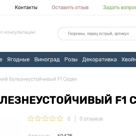
я
Контакты
Оставить отзыв
Задать вопро
л консультации
е
Ягодные
Виноград
Розы
Декоративка
Хвой
кий болезнеустойчивый F1 Седек
ЛЕЗНЕУСТОЙЧИВЫЙ F1 
0
0 отзывов