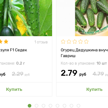
1 отзыв
зуля F1 Седек
Огурец Дедушкина внуч
Гавриш
упаковке:
0.2 г
Кол-во в упаковке:
10 шт
2.79
2.29
4.79
руб
руб
руб
р
Купить
Купить