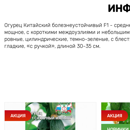
ИНФ
Огурец Китайский болезнеустойчивый F1 - средн
мощное, с короткими междоузлиями и небольшими
ровные, цилиндрические, темно-зеленые, с блес
гладкие, «с ручкой», длиной 30-35 см.
АКЦИЯ
АКЦИЯ
НОВИНКИ