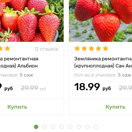
12 отзывов
а ремонтантная
Земляника ремонтантн
лодная) Альбион
(крупноплодная) Сан А
упаковке:
5 саж
Кол-во в упаковке:
5 саж
9
18.99
29.99
29.
руб
руб
руб
Купить
Купить