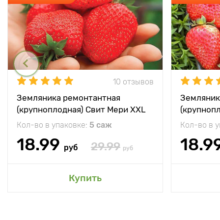
10 отзывов
Земляника ремонтантная
Земляник
(крупноплодная) Свит Мери XXL
(крупноп
Кол-во в упаковке:
5 саж
Кол-во в 
18.99
18.9
29.99
руб
руб
Купить