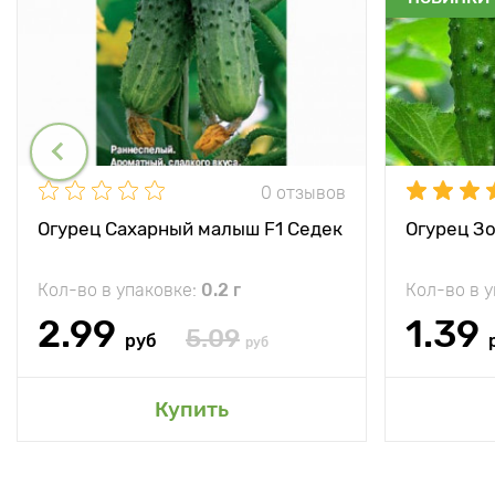
0 отзывов
Огурец Сахарный малыш F1 Седек
Огурец Зо
Кол-во в упаковке:
0.2 г
Кол-во в 
2.99
1.39
5.09
руб
руб
Купить