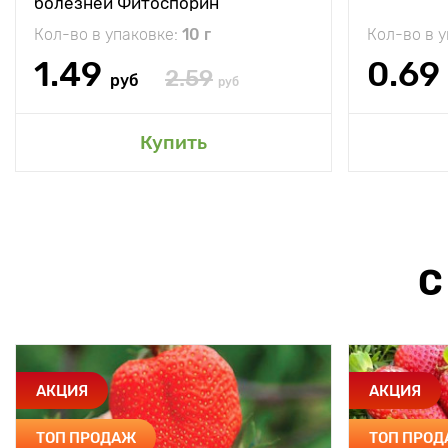
болезней Фитоспорин
Кол-во в упаковке:
10 г
Кол-во в 
1.49
0.69
2.59
руб
руб
Купить
С
АКЦИЯ
АКЦИЯ
ТОП ПРОДАЖ
ТОП ПРО