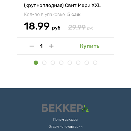
(крупноплодная) Свит Мери XXL
Кол-во в упаковке:
5 саж
18.99
29.99
руб
руб
Купить
Прием заказов
Отдел консультации