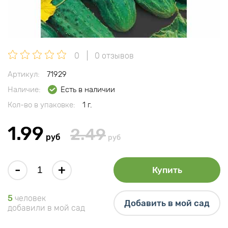
0
0 отзывов
Артикул:
71929
Наличие:
Есть в наличии
Кол-во в упаковке:
1 г.
1.99
2.49
руб
руб
-
+
Купить
5
человек
Добавить в мой сад
добавили в мой сад