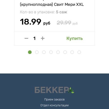
(крупноплодная) Свит Мери XXL
Кол-во в упаковке:
5 саж
18.99
29.99
руб
руб
Купить
Прием заказов
Отдел консультации