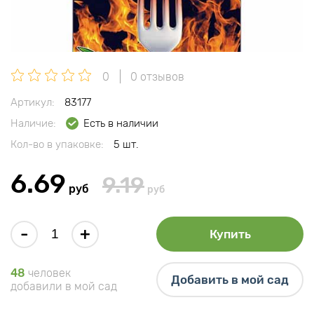
0
0 отзывов
Артикул:
83177
Наличие:
Есть в наличии
Кол-во в упаковке:
5 шт.
6.69
9.19
руб
руб
-
+
Купить
48
человек
Добавить в мой сад
добавили в мой сад