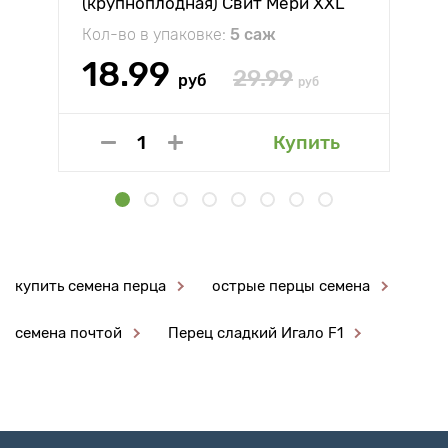
(крупноплодная) Свит Мери XXL
Кол-во в упаковке:
5 саж
18.99
29.99
руб
руб
Купить
купить семена перца
острые перцы семена
семена почтой
Перец сладкий Игало F1