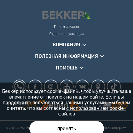
Прием заказов
Отдел консультации
КОМПАНИЯ
ПОЛЕЗНАЯ ИНФОРМАЦИЯ
ПОМОЩЬ
Беккер использует cookie-файлы, чтобы улучшить ваше
впечатление от покупок на нашем сайте. Если вы
продолжите пользоваться нашими услугами, мы будем
считать, что вы согласны
с использованием cookie-
файлов
принять
© 2001-2026 Общество с ограниченной ответственностью «Гарденшоп» Интернет-
магазин «БЕККЕР™» 24/7