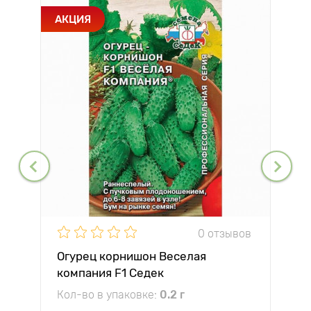
АКЦИЯ
0 отзывов
Огурец корнишон Веселая
компания F1 Седек
Кол-во в упаковке:
0.2 г