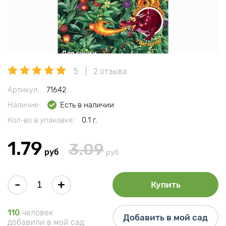
5
2 отзыва
Артикул:
71642
Наличие:
Есть в наличии
Кол-во в упаковке:
0.1 г.
1.79
3.09
руб
руб
-
+
Купить
110
человек
Добавить в мой сад
добавили в мой сад