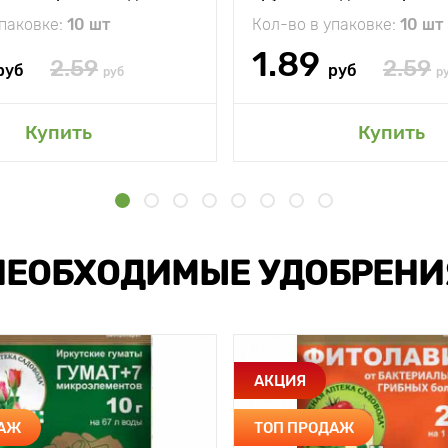
Елизавета Сибирский С
упаковке:
10 шт
Кол-во в упаковке:
10 шт
1.89
2.59
2.59
руб
руб
руб
р
Купить
Купить
НЕОБХОДИМЫЕ УДОБРЕНИ
АКЦИЯ
ДАЖ
ТОП ПРОДАЖ