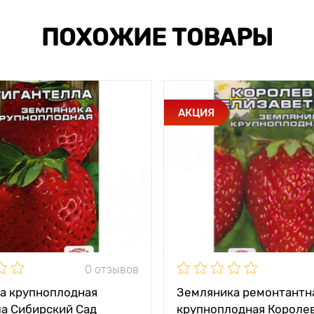
ПОХОЖИЕ ТОВАРЫ
АКЦИЯ
0 отзывов
а крупноплодная
Земляника ремонтантн
ла Сибирский Сад
крупноплодная Короле