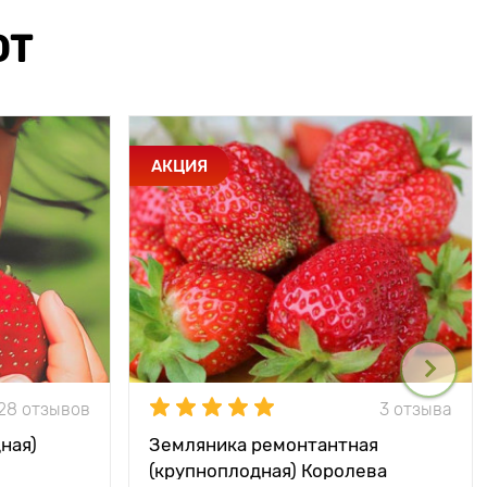
ЮТ
АКЦИЯ
28 отзывов
3 отзыва
ная)
Земляника ремонтантная
(крупноплодная) Королева