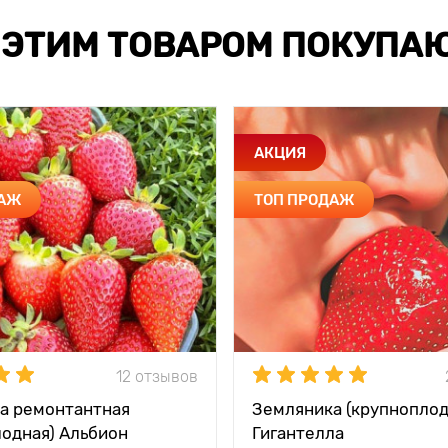
 ЭТИМ ТОВАРОМ ПОКУПА
АКЦИЯ
ДАЖ
ТОП ПРОДАЖ
12 отзывов
а ремонтантная
Земляника (крупноплод
лодная) Альбион
Гигантелла