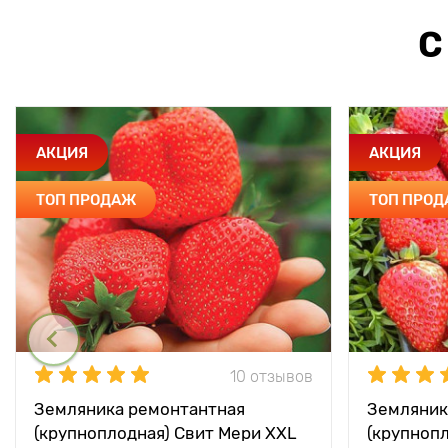
С
АКЦИЯ
АКЦИЯ
ТОП ПРОДАЖ
ТОП ПРО
10 отзывов
Земляника ремонтантная
Земляник
(крупноплодная) Свит Мери XXL
(крупноп