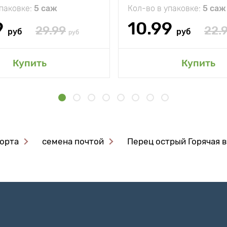
упаковке:
5 саж
Кол-во в упаковке:
5 саж
9
10.99
29.99
22.
руб
руб
руб
Купить
Купить
орта
семена почтой
Перец острый Горячая 