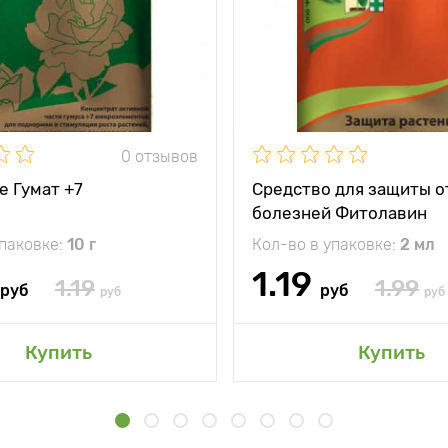
0 отзывов
е Гумат +7
Средство для защиты о
болезней Фитолавин
упаковке:
10 г
Кол-во в упаковке:
2 мл
1.19
1.19
1.99
руб
руб
руб
руб
Купить
Купить