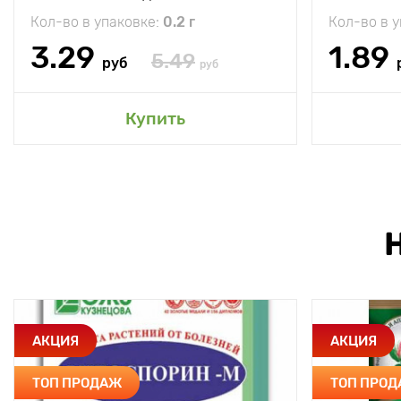
Кол-во в упаковке:
0.2 г
Кол-во в 
3.29
1.89
5.49
руб
руб
Купить
АКЦИЯ
АКЦИЯ
ТОП ПРОДАЖ
ТОП ПРО