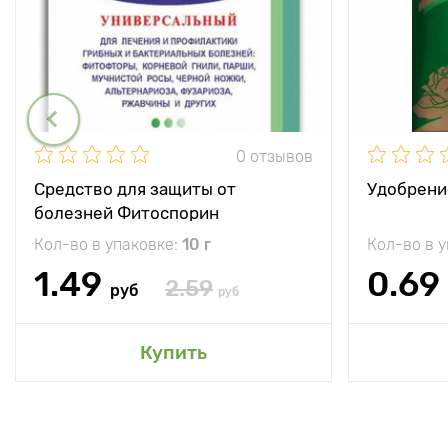
0 отзывов
Средство для защиты от
Удобрени
болезней Фитоспорин
Кол-во в упаковке:
10 г
Кол-во в 
1.49
0.69
2.59
руб
руб
Купить