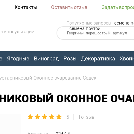
я
Контакты
Оставить отзыв
Задать вопро
Популярные запросы
семена п
семена почтой
л консультации
е
Ягодные
Виноград
Розы
Декоративка
Хвой
устарниковый Оконное очарование Седек
РНИКОВЫЙ ОКОННОЕ ОЧА
5
1 отзыв