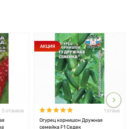
АКЦИЯ
0 отзывов
1 отзыв
ая
Огурец корнишон Дружная
ва
семейка F1 Седек