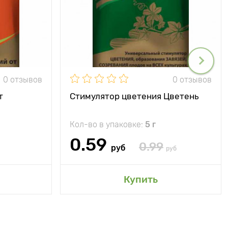
0 отзывов
0 отзывов
т
Стимулятор цветения Цветень
Кол-во в упаковке:
5 г
0.59
0.99
руб
руб
Купить