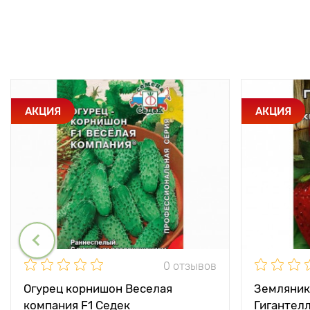
АКЦИЯ
АКЦИЯ
0 отзывов
Огурец корнишон Веселая
Земляник
компания F1 Седек
Гигантел