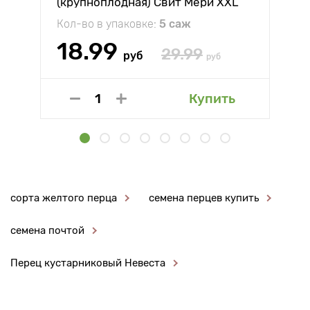
(крупноплодная) Свит Мери XXL
Кол-во в упаковке:
5 саж
18.99
29.99
руб
руб
Купить
сорта желтого перца
семена перцев купить
семена почтой
Перец кустарниковый Невеста