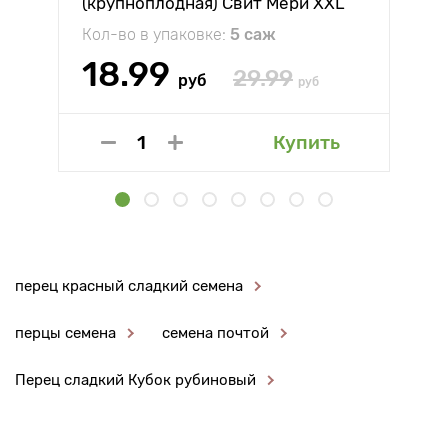
(крупноплодная) Свит Мери XXL
Кол-во в упаковке:
5 саж
18.99
29.99
руб
руб
Купить
перец красный сладкий семена
перцы семена
семена почтой
Перец сладкий Кубок рубиновый