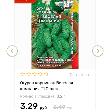
0 отзывов
Огурец корнишон Веселая
компания F1 Седек
Кол-во в упаковке:
0.2 г
3.29
5.49
руб
руб