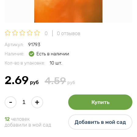
0
0 отзывов
Артикул:
91793
Наличие:
Есть в наличии
Кол-во в упаковке:
10 шт.
2.69
4.59
руб
руб
-
+
Купить
12
человек
Добавить в мой сад
добавили в мой сад