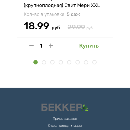
(крупноплодная) Свит Мери XXL
Кол-во в упаковке:
5 саж
18.99
29.99
руб
руб
Купить
Прием заказов
Отдел консультации