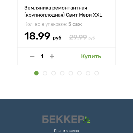
Земляника ремонтантная
(крупноплодная) Свит Мери XXL
Кол-во в упаковке:
5 саж
18.99
29.99
руб
руб
Купить
Прием заказов