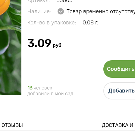
Артикул:
83803
Наличие:
Товар временно отсутств
Кол-во в упаковке:
0.08 г.
3.09
руб
Сообщить 
13
человек
Добавить 
добавили в мой сад
ОТЗЫВЫ
ДОСТАВКА И