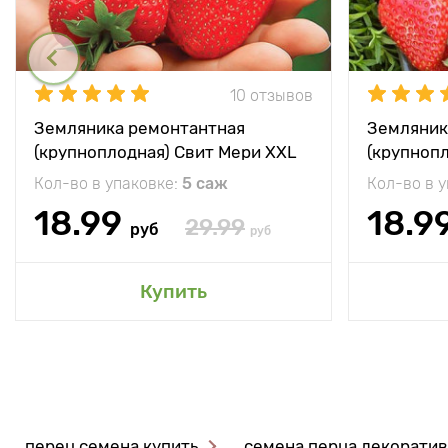
10 отзывов
Земляника ремонтантная
Земляник
(крупноплодная) Свит Мери XXL
(крупноп
Кол-во в упаковке:
5 саж
Кол-во в 
18.99
18.9
29.99
руб
руб
Купить
перец семена купить
семена перца декоратив