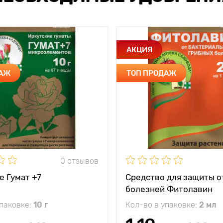
АКЦИЯ
ДАЖ
ТОП ПРОДАЖ
0 отзывов
е Гумат +7
Средство для защиты о
болезней Фитолавин
упаковке:
10 г
Кол-во в упаковке:
2 мл