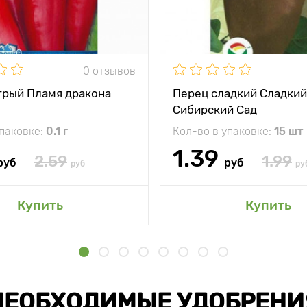
0 отзывов
трый Пламя дракона
Перец сладкий Сладки
Сибирский Сад
упаковке:
0.1 г
Кол-во в упаковке:
15 шт
1.39
2.59
1.99
руб
руб
руб
ру
Купить
Купить
НЕОБХОДИМЫЕ УДОБРЕНИ