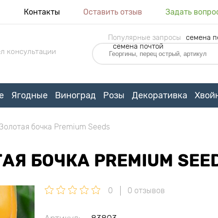
я
Контакты
Оставить отзыв
Задать вопро
Популярные запросы
семена п
семена почтой
л консультации
е
Ягодные
Виноград
Розы
Декоративка
Хвой
Золотая бочка Premium Seeds
АЯ БОЧКА PREMIUM SEE
0
0 отзывов