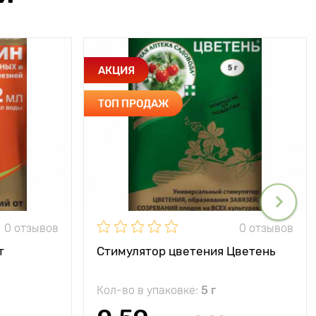
АКЦИЯ
ТОП ПРОДАЖ
0 отзывов
0 отзывов
т
Стимулятор цветения Цветень
Кол-во в упаковке:
5 г