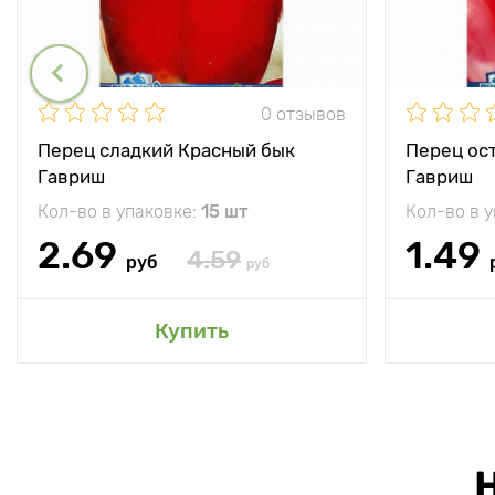
0 отзывов
Перец сладкий Красный бык
Перец ос
Гавриш
Гавриш
Кол-во в упаковке:
15 шт
Кол-во в 
2.69
1.49
4.59
руб
руб
Купить