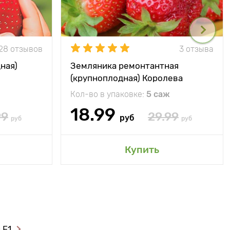
28 отзывов
3 отзыва
ная)
Земляника ремонтантная
(крупноплодная) Королева
Елизавета
Кол-во в упаковке:
5 саж
18.99
99
29.99
руб
руб
руб
Купить
 F1