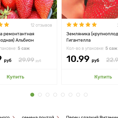
12 отзывов
а ремонтантная
Земляника (крупноплод
лодная) Альбион
Гигантелла
упаковке:
5 саж
Кол-во в упаковке:
5 саж
9
10.99
29.99
22.
руб
руб
руб
Купить
Купить
ного
семена почтой
Перец сладкий Витамин