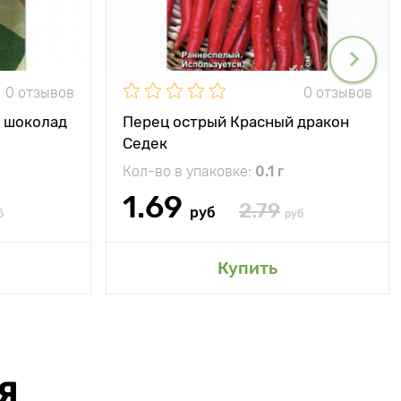
0 отзывов
0 отзывов
й шоколад
Перец острый Красный дракон
Седек
Кол-во в упаковке:
0.1 г
1.69
2.79
руб
б
руб
Купить
Я