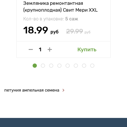
Земляника ремонтантная
(крупноплодная) Свит Мери XXL
Кол-во в упаковке:
5 саж
18.99
29.99
руб
руб
Купить
петуния ампельная семена