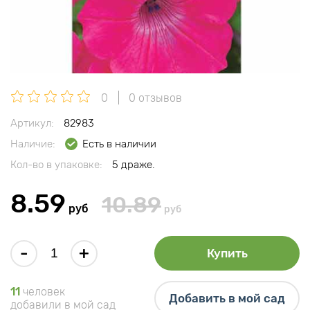
0
0 отзывов
Артикул:
82983
Наличие:
Есть в наличии
Кол-во в упаковке:
5 драже.
8.59
10.89
руб
руб
-
+
Купить
11
человек
Добавить в мой сад
добавили в мой сад