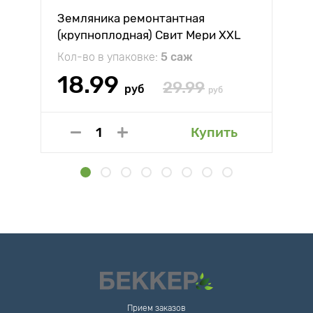
Земляника ремонтантная
(крупноплодная) Свит Мери XXL
Кол-во в упаковке:
5 саж
18.99
29.99
руб
руб
Купить
Прием заказов