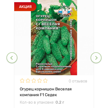
АКЦИЯ
0 отзывов
Огурец корнишон Веселая
компания F1 Седек
Кол-во в упаковке:
0.2 г