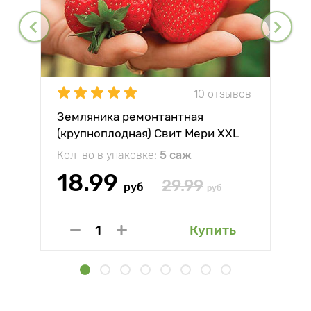
10 отзывов
Земляника ремонтантная
(крупноплодная) Свит Мери XXL
Кол-во в упаковке:
5 саж
18.99
29.99
руб
руб
Купить