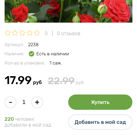
0
0 отзывов
Артикул:
2238
Наличие:
Есть в наличии
Кол-во в упаковке:
1 саж.
17.99
22.99
руб
руб
-
+
Купить
220
человек
Добавить в мой сад
добавили в мой сад