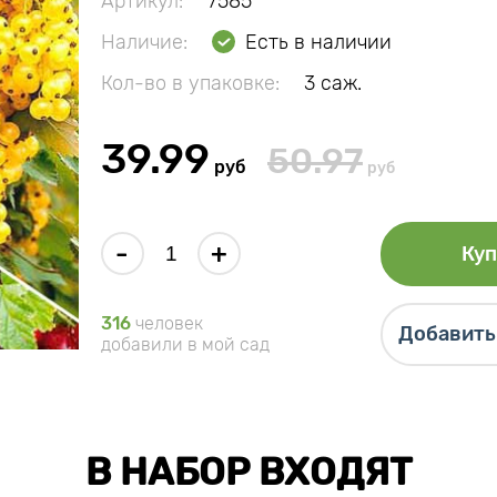
Артикул:
7585
Наличие:
Есть в наличии
Кол-во в упаковке:
3 саж.
39.99
50.97
руб
руб
-
+
Куп
316
человек
Добавить 
добавили в мой сад
В НАБОР ВХОДЯТ