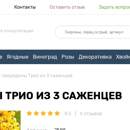
я
Контакты
Оставить отзыв
Задать вопро
л консультации
е
Ягодные
Виноград
Розы
Декоративка
Хвой
 смородины Трио из 3 саженцев
 ТРИО ИЗ 3 САЖЕНЦЕВ
4.5
6 отзывов