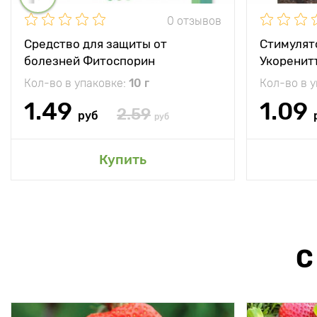
0 отзывов
Средство для защиты от
Стимулят
болезней Фитоспорин
Укоренит
Кол-во в упаковке:
10 г
Кол-во в 
1.49
1.09
2.59
руб
руб
Купить
С