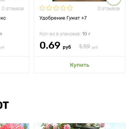
0 отзывов
0 отзывов
екс
Удобрение Гумат +7
л
Кол-во в упаковке:
10 г
0.69
1.19
руб
руб
руб
Купить
ЮТ