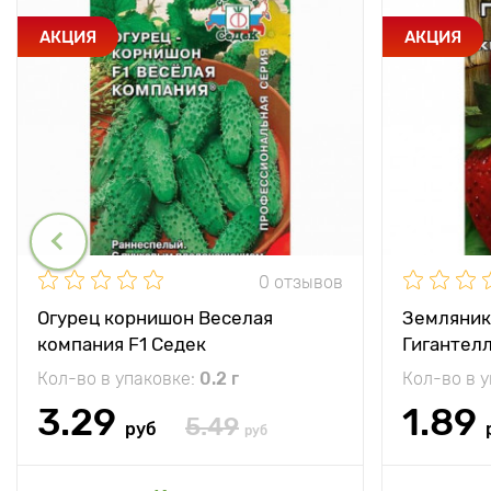
АКЦИЯ
АКЦИЯ
0 отзывов
Огурец корнишон Веселая
Земляник
компания F1 Седек
Гигантел
Кол-во в упаковке:
0.2 г
Кол-во в 
3.29
1.89
5.49
руб
руб