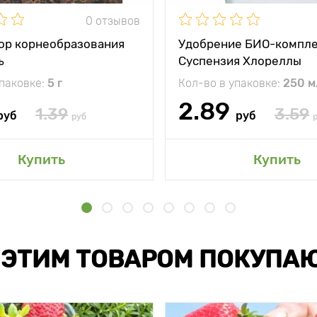
0 отзывов
ор корнеобразования
Удобрение БИО-компл
ъ
Суспензия Хлореллы
упаковке:
5 г
Кол-во в упаковке:
250 м
2.89
1.39
3.59
руб
руб
руб
Купить
Купить
 ЭТИМ ТОВАРОМ ПОКУПА