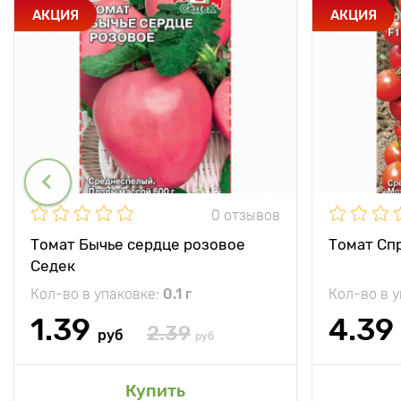
АКЦИЯ
АКЦИЯ
0 отзывов
Томат Бычье сердце розовое
Томат Спр
Седек
Кол-во в упаковке:
0.1 г
Кол-во в 
1.39
4.39
2.39
руб
руб
Купить