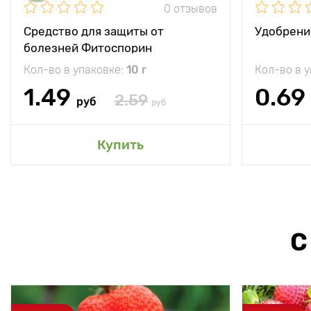
0 отзывов
Средство для защиты от
Удобрени
болезней Фитоспорин
Кол-во в упаковке:
10 г
Кол-во в 
1.49
0.69
2.59
руб
руб
Купить
С