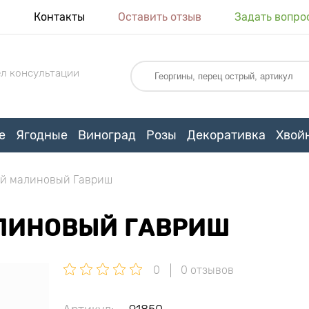
я
Контакты
Оставить отзыв
Задать вопро
л консультации
е
Ягодные
Виноград
Розы
Декоративка
Хвой
й малиновый Гавриш
ЛИНОВЫЙ ГАВРИШ
0
0 отзывов