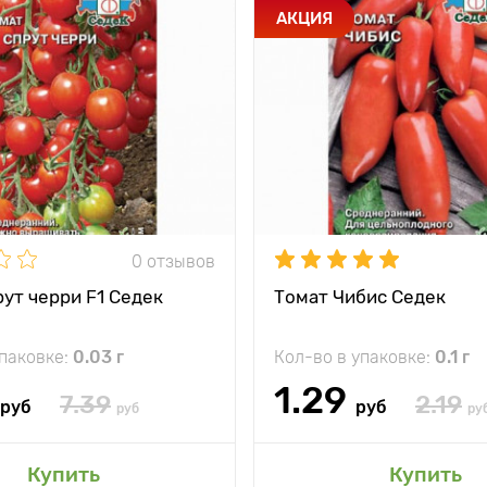
АКЦИЯ
0 отзывов
ут черри F1 Седек
Томат Чибис Седек
упаковке:
0.03 г
Кол-во в упаковке:
0.1 г
1.29
7.39
2.19
руб
руб
руб
ру
Купить
Купить