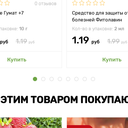
0 отзывов
е Гумат +7
Средство для защиты о
болезней Фитолавин
упаковке:
10 г
Кол-во в упаковке:
2 мл
1.19
1.19
1.99
руб
руб
руб
руб
Купить
Купить
 ЭТИМ ТОВАРОМ ПОКУПА