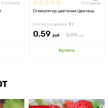
0 отзывов
0 отзывов
т
Стимулятор цветения Цветень
Кол-во в упаковке:
5 г
0.59
0.99
руб
руб
Купить
ЮТ