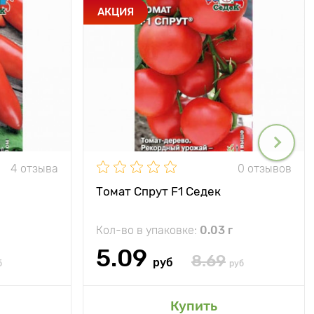
АКЦИЯ
4 отзыва
0 отзывов
Томат Спрут F1 Седек
Кол-во в упаковке:
0.03 г
5.09
8.69
руб
б
руб
Купить