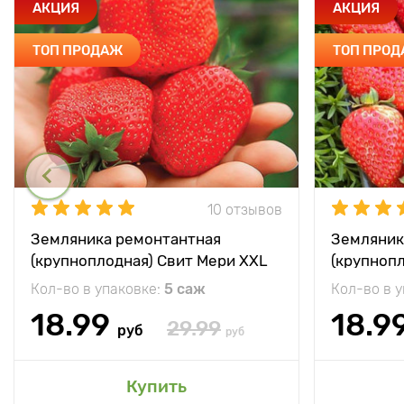
АКЦИЯ
АКЦИЯ
ТОП ПРОДАЖ
ТОП ПРО
10 отзывов
Земляника ремонтантная
Земляник
(крупноплодная) Свит Мери XXL
(крупноп
Кол-во в упаковке:
5 саж
Кол-во в 
18.99
18.9
29.99
руб
руб
Купить