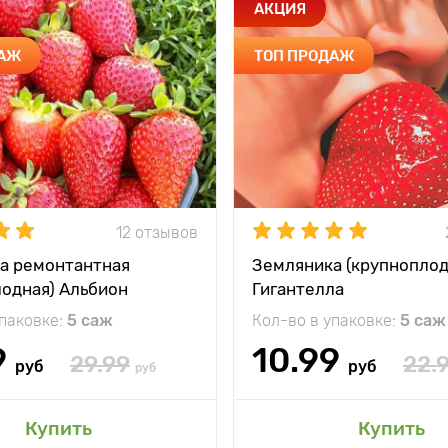
АКЦИЯ
ДАЖ
ТОП ПРОДАЖ
12 отзывов
а ремонтантная
Земляника (крупноплод
лодная) Альбион
Гигантелла
упаковке:
5 саж
Кол-во в упаковке:
5 саж
9
10.99
29.99
22.
руб
руб
руб
Купить
Купить