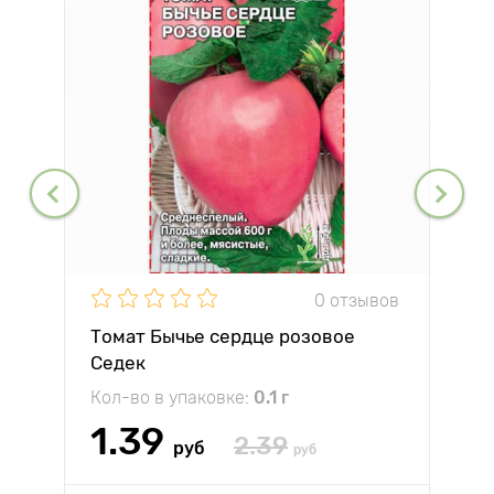
0 отзывов
Томат Бычье сердце розовое
Седек
Кол-во в упаковке:
0.1 г
1.39
2.39
руб
руб