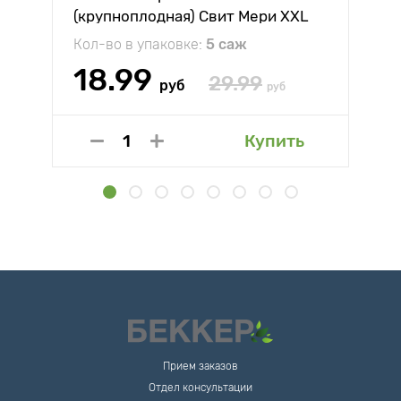
(крупноплодная) Свит Мери XXL
Кол-во в упаковке:
5 саж
18.99
29.99
руб
руб
Купить
Прием заказов
Отдел консультации