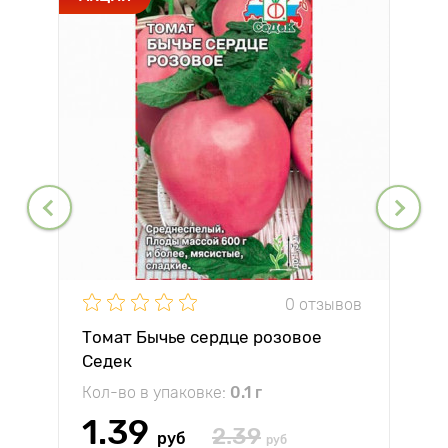
0 отзывов
Томат Бычье сердце розовое
Седек
Кол-во в упаковке:
0.1 г
1.39
2.39
руб
руб