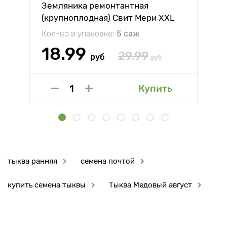
Земляника ремонтантная
(крупноплодная) Свит Мери XXL
Кол-во в упаковке:
5 саж
18.99
29.99
руб
руб
Купить
тыква ранняя
семена почтой
купить семена тыквы
Тыква Медовый август