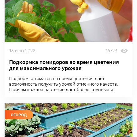
13 июн 2022
16723
Подкормка помидоров во время цветения
для максимального урожая
Подкормка томатов во время цветения дает
возможность получить урожай отменного качеств.
Причем каждое растение даст более крупные и
вкусные плоды, завязь не опадет, а урожайность
возрастет.
ОГОРОД