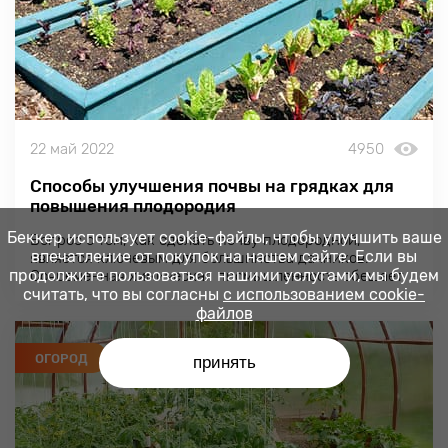
22 май 2022
4950
Способы улучшения почвы на грядках для
повышения плодородия
Беккер использует cookie-файлы, чтобы улучшить ваше
Вопрос о том, как сделать почву плодородной,
впечатление от покупок на нашем сайте. Если вы
является ключевым для большинства дачников.
продолжите пользоваться нашими услугами, мы будем
Современная химическая промышленность обещает
считать, что вы согласны
существенное улучшение свойств почвы при
с использованием cookie-
относительно скромных затрата
файлов
ОГОРОД
принять