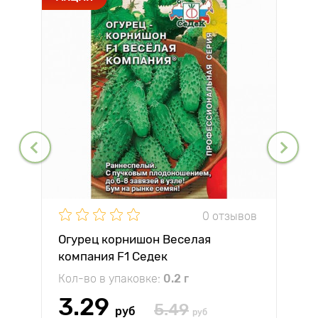
0 отзывов
Огурец корнишон Веселая
компания F1 Седек
Кол-во в упаковке:
0.2 г
3.29
5.49
руб
руб