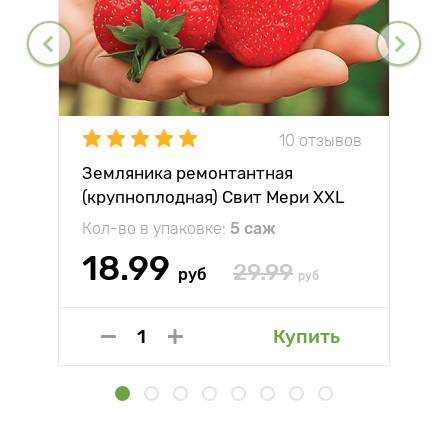
10 отзывов
Земляника ремонтантная
(крупноплодная) Свит Мери XXL
Кол-во в упаковке:
5 саж
18.99
29.99
руб
руб
Купить