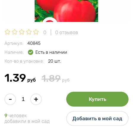
0
0 отзывов
Артикул:
40845
Наличие:
Есть в наличии
Кол-во в упаковке:
20 шт.
1.39
1.89
руб
руб
-
+
Купить
9
человек
Добавить в мой сад
добавили в мой сад