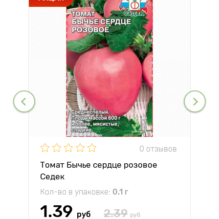
0 отзывов
Томат Бычье сердце розовое
Седек
Кол-во в упаковке:
0.1 г
1.39
2.39
руб
руб