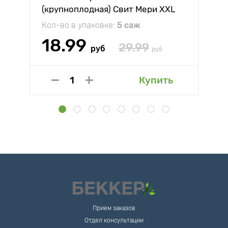
(крупноплодная) Свит Мери XXL
Кол-во в упаковке:
5 саж
18.99
29.99
руб
руб
Купить
Прием заказов
Отдел консультации