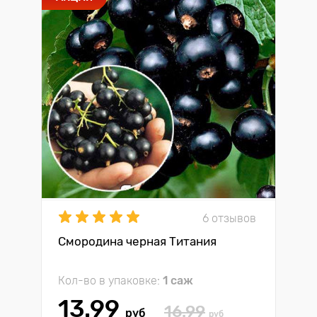
6 отзывов
Смородина черная Титания
Кол-во в упаковке:
1 саж
13.99
16.99
руб
руб