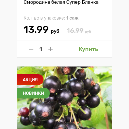
Смородина белая Супер Бланка
Кол-во в упаковке:
1 саж
13.99
16.99
руб
руб
Купить
АКЦИЯ
НОВИНКИ