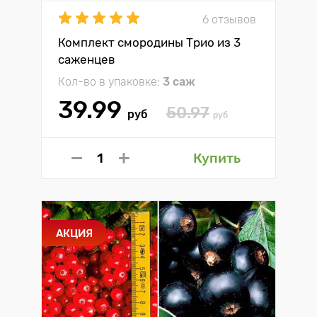
6 отзывов
Комплект смородины Трио из 3
саженцев
Кол-во в упаковке:
3 саж
39.99
50.97
руб
руб
Купить
АКЦИЯ