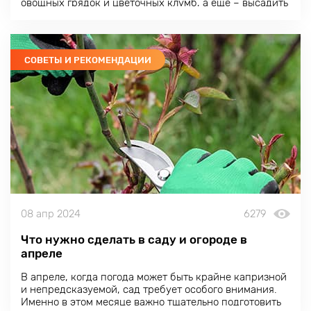
овощных грядок и цветочных клумб, а еще – высадить
на участке рассаду и посеять семена. Но, глаза
страшатся, а руки делают.
СОВЕТЫ И РЕКОМЕНДАЦИИ
08 апр 2024
6279
Что нужно сделать в саду и огороде в
апреле
В апреле, когда погода может быть крайне капризной
и непредсказуемой, сад требует особого внимания.
Именно в этом месяце важно тщательно подготовить