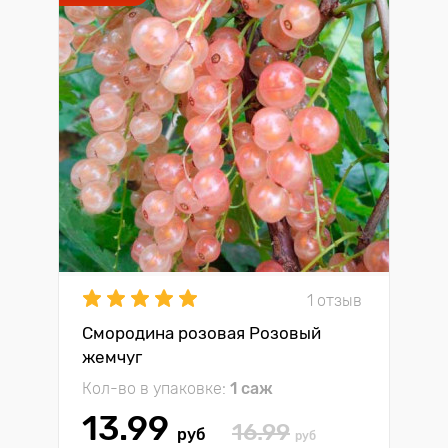
1 отзыв
Смородина розовая Розовый
жемчуг
Кол-во в упаковке:
1 саж
13.99
16.99
руб
руб