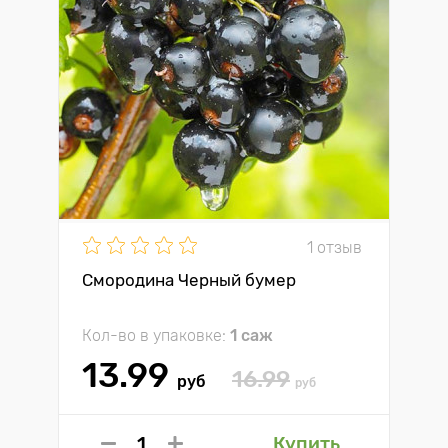
1 отзыв
Смородина Черный бумер
Кол-во в упаковке:
1 саж
13.99
16.99
руб
руб
Купить