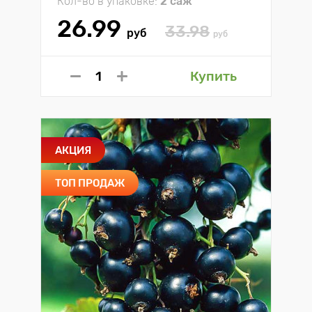
Кол-во в упаковке:
2 саж
26.99
33.98
руб
руб
Купить
АКЦИЯ
ТОП ПРОДАЖ