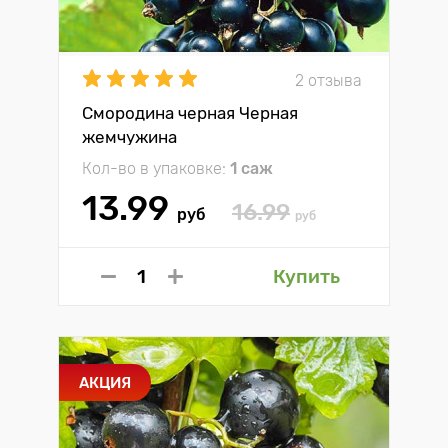
2 отзыва
Смородина черная Черная
жемчужина
Кол-во в упаковке:
1 саж
13.99
16.99
руб
руб
Купить
АКЦИЯ