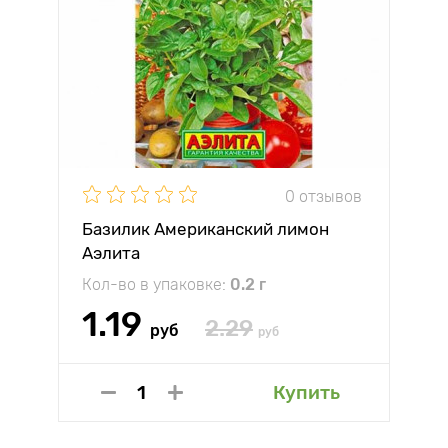
0 отзывов
Базилик Американский лимон
Аэлита
Кол-во в упаковке:
0.2 г
1.19
2.29
руб
руб
Купить