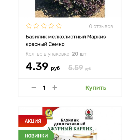
0 отзывов
Базилик мелколистный Маркиз
красный Семко
Кол-во в упаковке:
20 шт
4.39
5.59
руб
руб
Купить
АКЦИЯ
НОВИНКИ