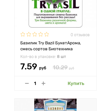
0 отзывов
Базилик Try Bazil БукетАрома,
смесь сортов Биотехника
Кол-во в упаковке:
8 шт
7.59
10.29
руб
руб
Купить