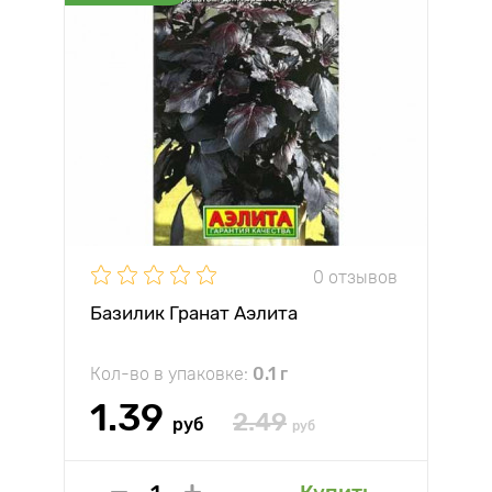
0 отзывов
Базилик Гранат Аэлита
Кол-во в упаковке:
0.1 г
1.39
2.49
руб
руб