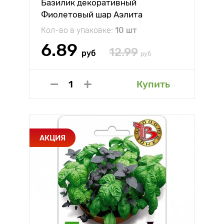
Базилик декоративный
Фиолетовый шар Аэлита
Кол-во в упаковке:
10 шт
6.89
12.99
руб
руб
Купить
АКЦИЯ