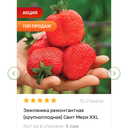
АКЦИЯ
ТОП ПРОДАЖ
10 отзывов
Земляника ремонтантная
(крупноплодная) Свит Мери XXL
Кол-во в упаковке:
5 саж