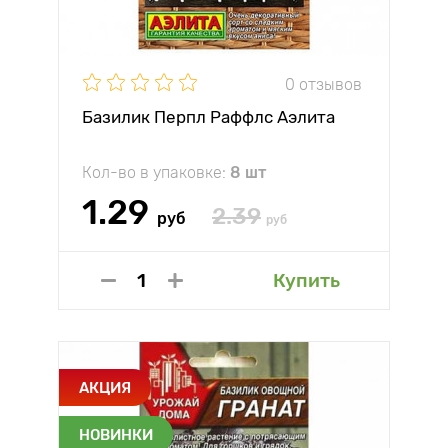
0 отзывов
Базилик Перпл Раффлс Аэлита
Кол-во в упаковке:
8 шт
1.29
2.39
руб
руб
Купить
АКЦИЯ
НОВИНКИ