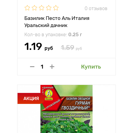
0 отзывов
Базилик Песто Аль Италия
Уральский дачник
Кол-во в упаковке:
0.25 г
1.19
1.59
руб
руб
Купить
АКЦИЯ