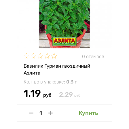
0 отзывов
Базилик Гурман гвоздичный
Аэлита
Кол-во в упаковке:
0.3 г
1.19
2.29
руб
руб
Купить