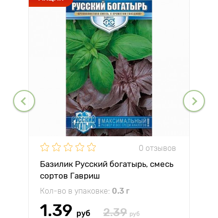
0 отзывов
Базилик Русский богатырь, смесь
сортов Гавриш
Кол-во в упаковке:
0.3 г
1.39
2.39
руб
руб