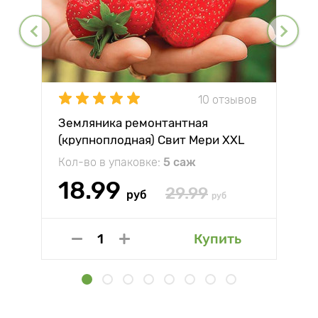
10 отзывов
Земляника ремонтантная
(крупноплодная) Свит Мери XXL
Кол-во в упаковке:
5 саж
18.99
29.99
руб
руб
Купить