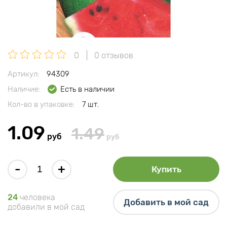
0
0 отзывов
Артикул:
94309
Наличие:
Есть в наличии
Кол-во в упаковке:
7 шт.
1.09
1.49
руб
руб
-
+
Купить
24
человека
Добавить в мой сад
добавили в мой сад