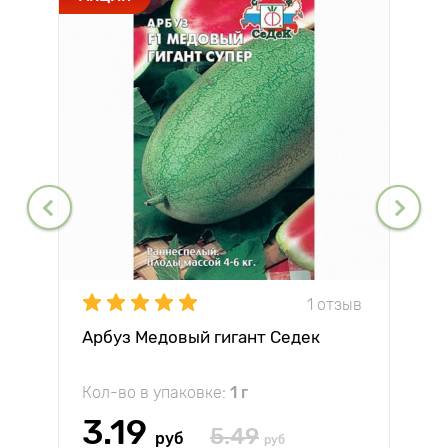
1 отзыв
Арбуз Медовый гигант Седек
Кол-во в упаковке:
1 г
3.19
5.49
руб
руб