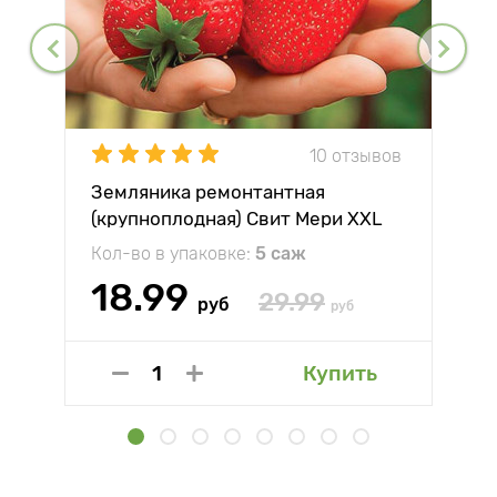
10 отзывов
Земляника ремонтантная
(крупноплодная) Свит Мери XXL
Кол-во в упаковке:
5 саж
18.99
29.99
руб
руб
Купить