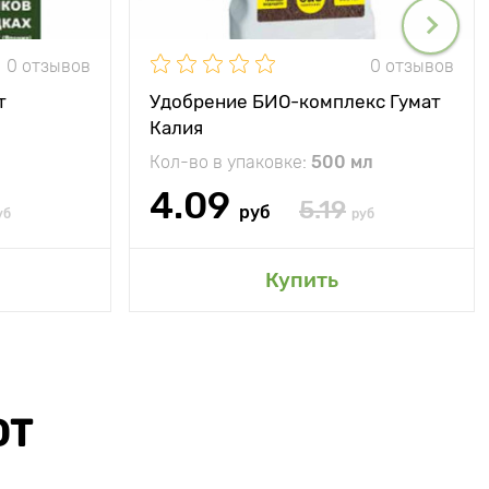
0 отзывов
0 отзывов
т
Удобрение БИО-комплекс Гумат
Калия
Кол-во в упаковке:
500 мл
4.09
5.19
руб
уб
руб
Купить
ЮТ