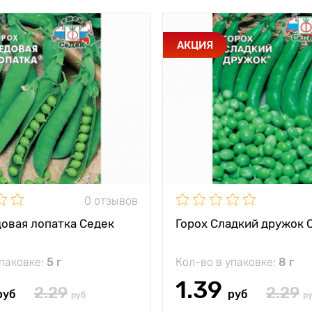
АКЦИЯ
0 отзывов
довая лопатка Седек
Горох Сладкий дружок 
упаковке:
5 г
Кол-во в упаковке:
8 г
1.39
2.29
2.29
руб
руб
руб
р