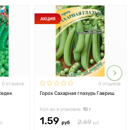
АКЦИЯ
0 отзывов
0 отзывов
Седек
Горох Сахарная глазурь Гавриш
Кол-во в упаковке:
10 г
1.59
2.69
руб
уб
руб