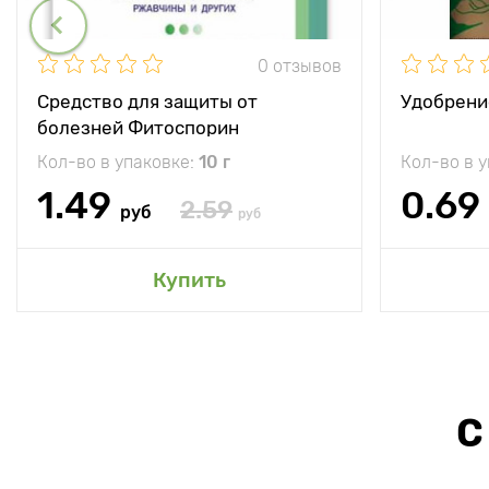
0 отзывов
Средство для защиты от
Удобрени
болезней Фитоспорин
Кол-во в упаковке:
10 г
Кол-во в 
1.49
0.69
2.59
руб
руб
Купить
С