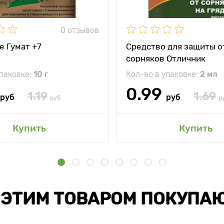
0 отзывов
е Гумат +7
Средство для защиты о
сорняков Отличник
упаковке:
10 г
Кол-во в упаковке:
2 мл
0.99
1.19
1.69
руб
руб
руб
р
Купить
Купить
 ЭТИМ ТОВАРОМ ПОКУПА