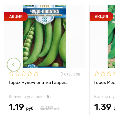
АКЦИЯ
АКЦИЯ
0 отзывов
Горох Чудо-лопатка Гавриш
Горох Ме
Кол-во в упаковке:
5 г
Кол-во в 
1.19
1.39
2.09
руб
руб