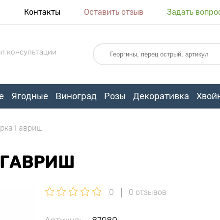
я
Контакты
Оставить отзыв
Задать вопро
л консультации
е
Ягодные
Виноград
Розы
Декоративка
Хвой
орка Гавриш
 ГАВРИШ
0
0 отзывов