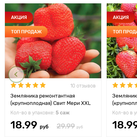
АКЦИЯ
АКЦИЯ
ТОП ПРОДАЖ
ТОП ПРО
10 отзывов
Земляника ремонтантная
Земляник
(крупноплодная) Свит Мери XXL
(крупноп
Кол-во в упаковке:
5 саж
Кол-во в 
18.99
18.9
29.99
руб
руб