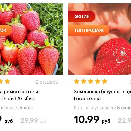
АКЦИЯ
ДАЖ
ТОП ПРОДАЖ
12 отзывов
а ремонтантная
Земляника (крупноплод
лодная) Альбион
Гигантелла
упаковке:
5 саж
Кол-во в упаковке:
5 саж
9
10.99
29.99
22.
руб
руб
руб