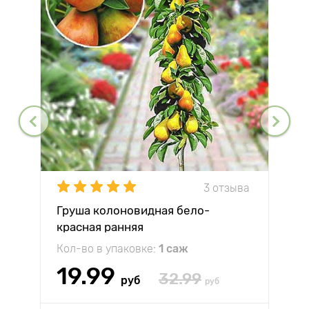
3 отзыва
Груша колоновидная бело-
красная ранняя
Кол-во в упаковке:
1 саж
19.99
32.99
руб
руб