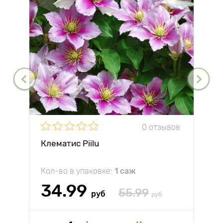
0 отзывов
Клематис Piilu
Кол-во в упаковке:
1 саж
34.99
55.99
руб
руб