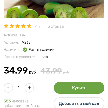
4.7
3 отзыва
Actinidia Issai
Артикул:
9238
Наличие:
Есть в наличии
Кол-во в упаковке:
1 саж.
34.99
43.99
руб
руб
-
+
Купить
353
человека
Добавить в мой сад
добавили в мой сад