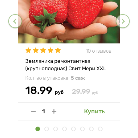
10 отзывов
Земляника ремонтантная
(крупноплодная) Свит Мери XXL
Кол-во в упаковке:
5 саж
18.99
29.99
руб
руб
Купить