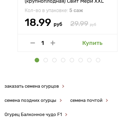
(крупноплодная) Свит Мери XXL
Кол-во в упаковке:
5 саж
18.99
29.99
руб
руб
Купить
заказать семена огурцов
семена поздних огурцы
семена почтой
Огурец Балконное чудо F1