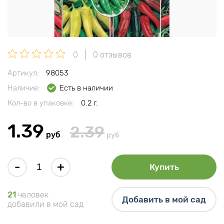
0
0 отзывов
Артикул:
98053
Наличие:
Есть в наличии
Кол-во в упаковке:
0.2 г.
1.39
2.39
руб
руб
-
+
Купить
21
человек
Добавить в мой сад
добавили в мой сад