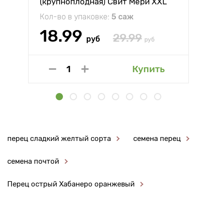
(крупноплодная) Свит Мери XXL
Кол-во в упаковке:
5 саж
18.99
29.99
руб
руб
Купить
перец сладкий желтый сорта
семена перец
семена почтой
Перец острый Хабанеро оранжевый