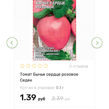
0 отзывов
Томат Бычье сердце розовое
Седек
Кол-во в упаковке:
0.1 г
1.39
2.39
руб
руб