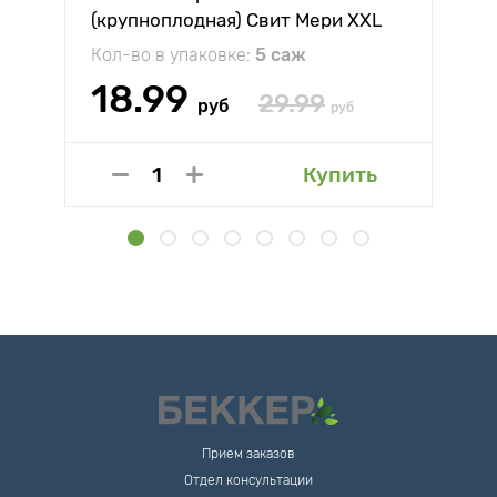
(крупноплодная) Свит Мери XXL
Кол-во в упаковке:
5 саж
18.99
29.99
руб
руб
Купить
Прием заказов
Отдел консультации