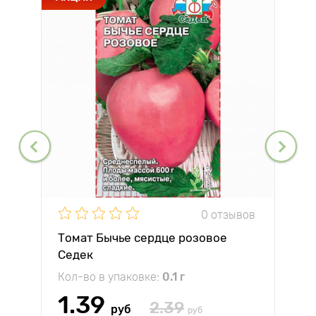
0 отзывов
Томат Бычье сердце розовое
Седек
Кол-во в упаковке:
0.1 г
1.39
2.39
руб
руб