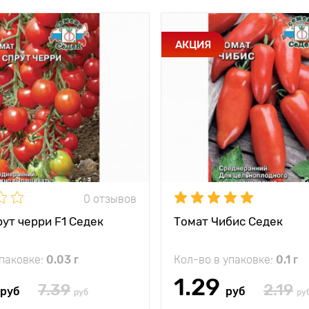
АКЦИЯ
0 отзывов
ут черри F1 Седек
Томат Чибис Седек
упаковке:
0.03 г
Кол-во в упаковке:
0.1 г
1.29
7.39
2.19
руб
руб
руб
ру