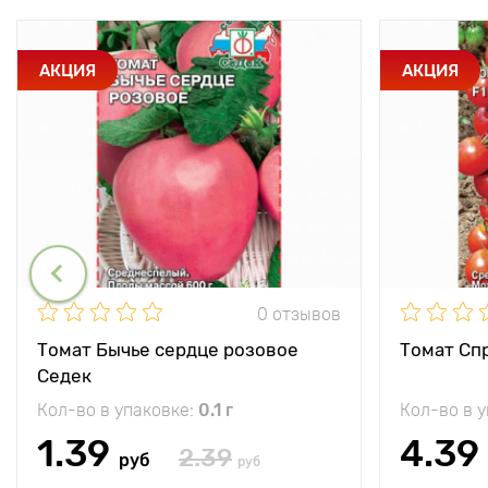
АКЦИЯ
АКЦИЯ
0 отзывов
Томат Бычье сердце розовое
Томат Спр
Седек
Кол-во в упаковке:
0.1 г
Кол-во в 
1.39
4.39
2.39
руб
руб