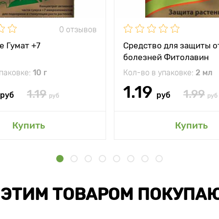
0 отзывов
е Гумат +7
Средство для защиты о
болезней Фитолавин
упаковке:
10 г
Кол-во в упаковке:
2 мл
1.19
1.19
1.99
руб
руб
руб
руб
Купить
Купить
 ЭТИМ ТОВАРОМ ПОКУПА