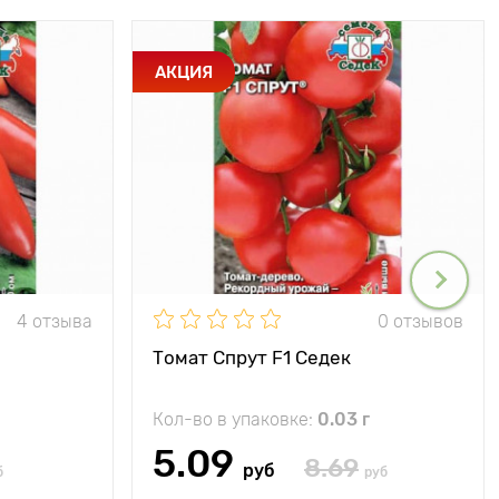
АКЦИЯ
4 отзыва
0 отзывов
Томат Спрут F1 Седек
Кол-во в упаковке:
0.03 г
5.09
8.69
руб
б
руб