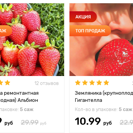
АКЦИЯ
ДАЖ
ТОП ПРОДАЖ
12 отзывов
а ремонтантная
Земляника (крупноплод
лодная) Альбион
Гигантелла
упаковке:
5 саж
Кол-во в упаковке:
5 саж
9
10.99
29.99
22.
руб
руб
руб