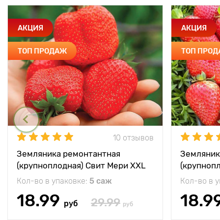
АКЦИЯ
АКЦИЯ
ТОП ПРОДАЖ
ТОП ПРО
10 отзывов
Земляника ремонтантная
Земляник
(крупноплодная) Свит Мери XXL
(крупноп
Кол-во в упаковке:
5 саж
Кол-во в 
18.99
18.9
29.99
руб
руб