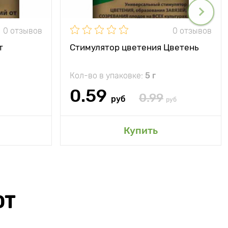
0 отзывов
0 отзывов
т
Стимулятор цветения Цветень
Кол-во в упаковке:
5 г
0.59
0.99
руб
руб
Купить
ЮТ