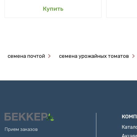
Купить
семена почтой
семена урожайных томатов
КОМП
Катал
Прием заказов
Акции