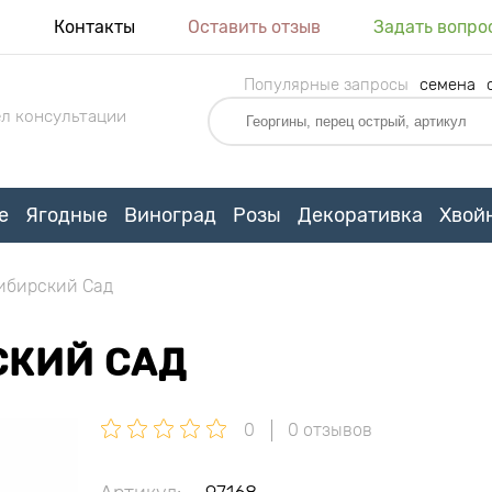
я
Контакты
Оставить отзыв
Задать вопро
Популярные запросы
семена
л консультации
е
Ягодные
Виноград
Розы
Декоративка
Хвой
ибирский Сад
СКИЙ САД
0
0 отзывов