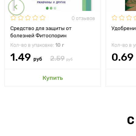
0 отзывов
Средство для защиты от
Удобрени
болезней Фитоспорин
Кол-во в упаковке:
10 г
Кол-во в 
1.49
0.69
2.59
руб
руб
Купить
С