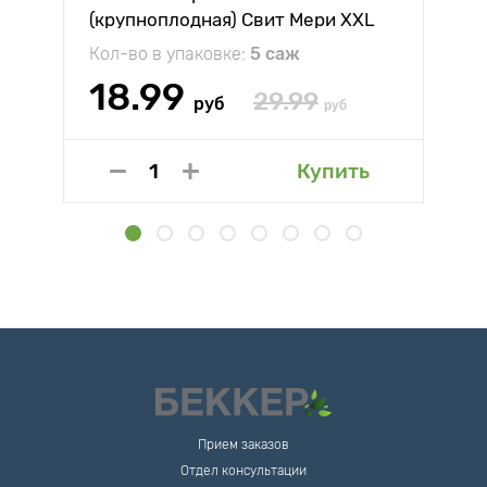
(крупноплодная) Свит Мери XXL
Кол-во в упаковке:
5 саж
18.99
29.99
руб
руб
Купить
Прием заказов
Отдел консультации