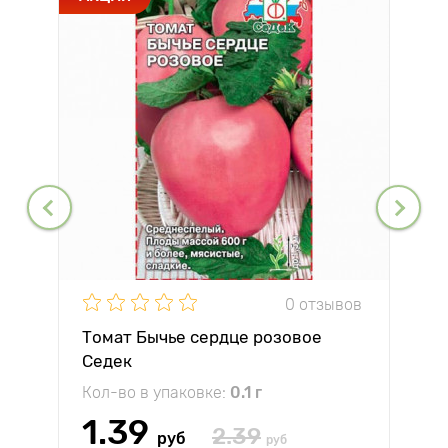
0 отзывов
Томат Бычье сердце розовое
Седек
Кол-во в упаковке:
0.1 г
1.39
2.39
руб
руб