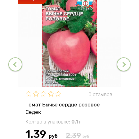
0 отзывов
Томат Бычье сердце розовое
Седек
Кол-во в упаковке:
0.1 г
1.39
2.39
руб
руб