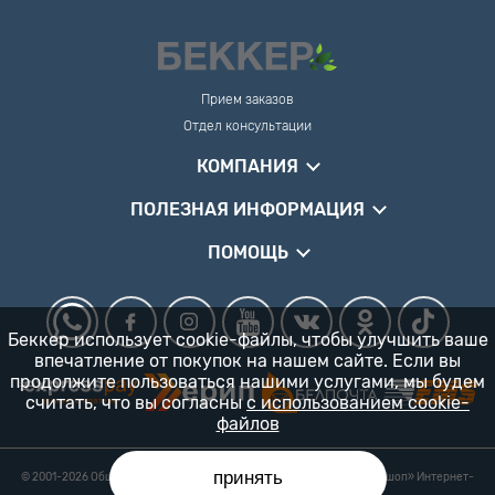
Прием заказов
Отдел консультации
КОМПАНИЯ
ПОЛЕЗНАЯ ИНФОРМАЦИЯ
ПОМОЩЬ
Беккер использует cookie-файлы, чтобы улучшить ваше
впечатление от покупок на нашем сайте. Если вы
продолжите пользоваться нашими услугами, мы будем
считать, что вы согласны
с использованием cookie-
файлов
принять
© 2001-2026 Общество с ограниченной ответственностью «Гарденшоп» Интернет-
магазин «БЕККЕР™» 24/7