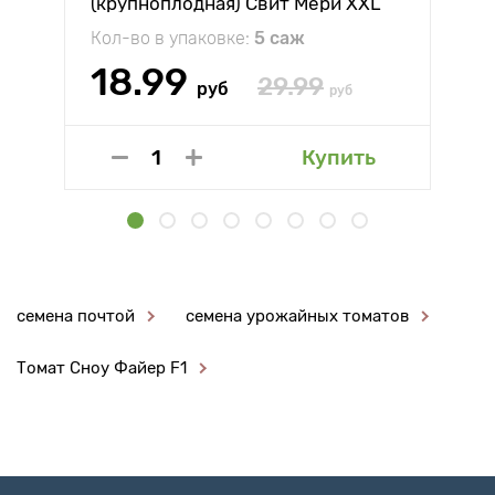
(крупноплодная) Свит Мери XXL
Кол-во в упаковке:
5 саж
18.99
29.99
руб
руб
Купить
семена почтой
семена урожайных томатов
Томат Сноу Файер F1