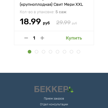
(крупноплодная) Свит Мери XXL
Кол-во в упаковке:
5 саж
18.99
29.99
руб
руб
Купить
Прием заказов
Отдел консультации