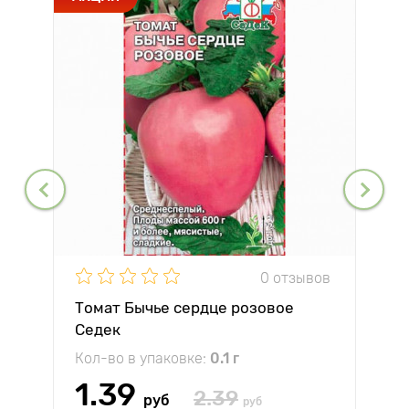
0 отзывов
Томат Бычье сердце розовое
Седек
Кол-во в упаковке:
0.1 г
1.39
2.39
руб
руб