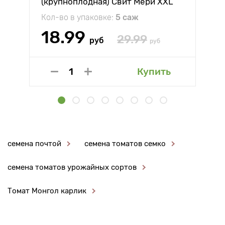
(крупноплодная) Свит Мери XXL
Кол-во в упаковке:
5 саж
18.99
29.99
руб
руб
Купить
семена почтой
семена томатов семко
семена томатов урожайных сортов
Томат Монгол карлик