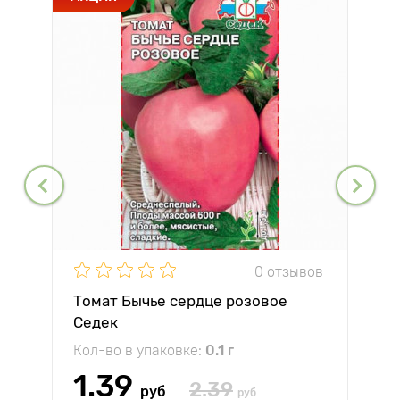
0 отзывов
Томат Бычье сердце розовое
Седек
Кол-во в упаковке:
0.1 г
1.39
2.39
руб
руб