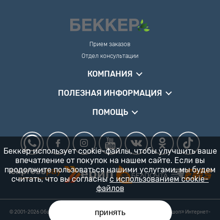
Прием заказов
Отдел консультации
КОМПАНИЯ
ПОЛЕЗНАЯ ИНФОРМАЦИЯ
ПОМОЩЬ
Беккер использует cookie-файлы, чтобы улучшить ваше
впечатление от покупок на нашем сайте. Если вы
продолжите пользоваться нашими услугами, мы будем
считать, что вы согласны
с использованием cookie-
файлов
принять
© 2001-2026 Общество с ограниченной ответственностью «Гарденшоп» Интернет-
магазин «БЕККЕР™» 24/7