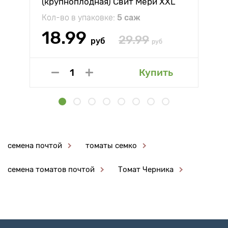
(крупноплодная) Свит Мери XXL
Кол-во в упаковке:
5 саж
18.99
29.99
руб
руб
Купить
семена почтой
томаты семко
семена томатов почтой
Томат Черника