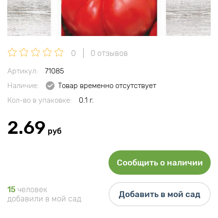
0
0 отзывов
Артикул:
71085
Наличие:
Товар временно отсутствует
Кол-во в упаковке:
0.1 г.
2.69
руб
Сообщить о наличии
15
человек
Добавить в мой сад
добавили в мой сад