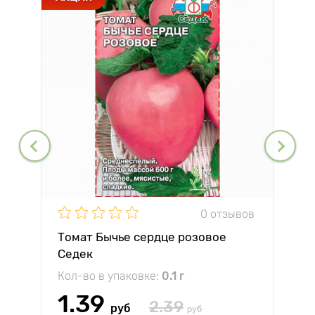
0 отзывов
Томат Бычье сердце розовое
Седек
Кол-во в упаковке:
0.1 г
1.39
2.39
руб
руб