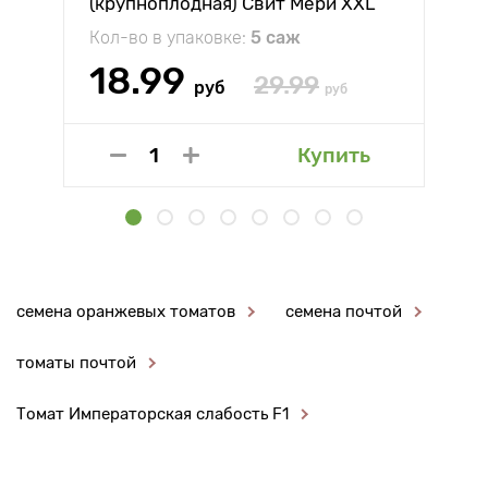
(крупноплодная) Свит Мери XXL
Кол-во в упаковке:
5 саж
18.99
29.99
руб
руб
Купить
семена оранжевых томатов
семена почтой
томаты почтой
Томат Императорская слабость F1