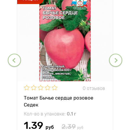
0 отзывов
Томат Бычье сердце розовое
Седек
Кол-во в упаковке:
0.1 г
1.39
2.39
руб
руб