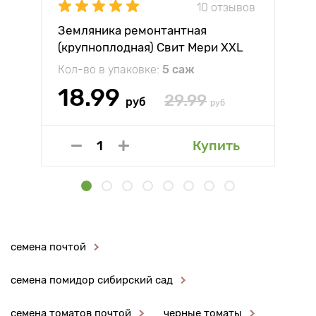
10 отзывов
Земляника ремонтантная
(крупноплодная) Свит Мери XXL
Кол-во в упаковке:
5 саж
18.99
29.99
руб
руб
Купить
семена почтой
семена помидор сибирский сад
семена томатов почтой
черные томаты